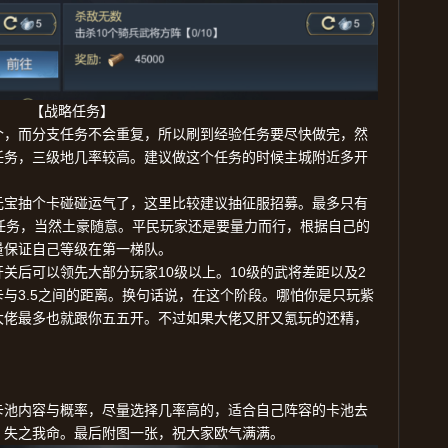
【战略任务】
个，而分支任务不会重复，所以刷到经验任务要尽快做完，然
任务，三级地几率较高。建议做这个任务的时候主城附近多开
元宝抽个卡碰碰运气了，这里比较建议抽征服招募。最多只有
任务，当然土豪随意。平民玩家还是要量力而行，根据自己的
量保证自己等级在第一梯队。
10
10
2
开关后可以领先大部分玩家
级以上。
级的武将差距以及
3.5
卡与
之间的距离。换句话说，在这个阶段。哪怕你是只玩紫
大佬最多也就跟你五五开。不过如果大佬又肝又氪玩的还精，
卡池内容与概率，尽量选择几率高的，适合自己阵容的卡池去
，失之我命。最后附图一张，祝大家欧气满满。