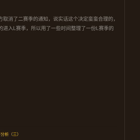
方取消了二赛季的通知，说实话这个决定蛮蛮合理的，
的进入L赛季，所以用了一些时间整理了一份L赛季的
将分析（三）