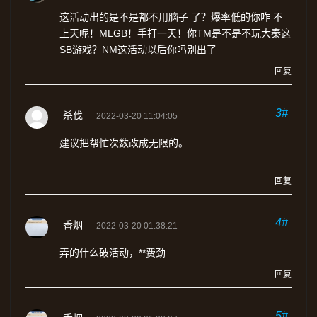
这活动出的是不是都不用脑子 了？爆率低的你咋 不
上天呢！MLGB！手打一天！你TM是不是不玩大秦这
SB游戏？NM这活动以后你吗别出了
回复
3#
杀伐
2022-03-20 11:04:05
建议把帮忙次数改成无限的。
回复
4#
香烟
2022-03-20 01:38:21
弄的什么破活动，**费劲
回复
5#