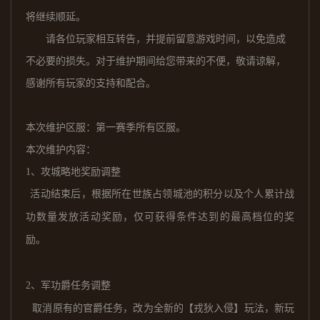
将继续顺延。
请各位玩家相互转告，并提前留意游戏时间，以免造成
不必要的损失。对于维护期间给您带来的不便，敬请谅解，
感谢所有玩家的支持和配合。
本次维护区服：
第一赛季所有区服。
本次维护内容：
1、
攻城略地奖励调整
活动结束后，
根据所在世族占领城池的积分以及个人累计战
功数量发放活动奖励，
仅
可获得条件达到的最
高档
位的奖
励
。
2、
军功爵任务调整
取消原有的官爵任务，改为全新的【戎狄入侵】玩法，新玩