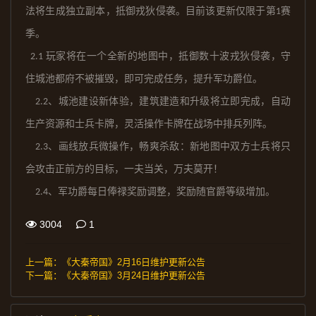
法将生成独立副本，抵御戎狄侵袭。目前该更新仅限于第
赛
1
季。
玩家将在一个全新的地图中，抵御数十波戎狄侵袭，守
2.1
住城池都府不被摧毁，即可完成任务，提升
军功爵位。
、城池建设新体验，建筑建造和升级将立即完成，自动
2.2
生产资源和士兵卡牌，灵活操作卡牌在战场中排兵列阵。
、画线放兵微操作，畅爽杀敌
：
新地图中双方士兵将只
2.3
会攻击正前方的目标，一夫当关
，
万夫莫开
！
、军功爵每日俸禄奖励
调整
，奖励随官爵等级增加。
2.4
3004
1
上一篇：
《大秦帝国》2月16日维护更新公告
下一篇：
《大秦帝国》3月24日维护更新公告