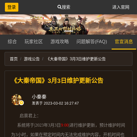
登录
搜索
进入官网
Previous
Next
综合
玩家社区
游戏攻略
问题解答(FAQ)
官宣消息
首页
游戏公告
《大秦帝国》3月3日维护更新公告
《大秦帝国》3月3日维护更新公告
小秦秦
发表于 2023-03-02 16:27:47
启禀君上：
系统将于
|202
3
年
3
月
3
日
9
:00
|
进行维护更新，预计维护时间
为
3
小时，如果在预定时间内无法完成维护内容，开机时间也