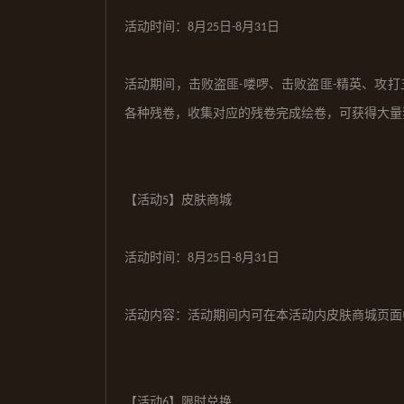
活动时间：
月
日
月
日
8
2
5
-
8
3
1
活动期间，击败盗匪
喽啰、击败盗匪
精英、攻打
-
-
各种残卷，收集对应的残卷完成绘卷，可获得大量
【活动
】皮肤商城
5
活动时间：
月
日
月
日
8
2
5
-
8
3
1
活动内容：活动期间内可在本活动内
皮肤商城页面
【活动
】限时兑换
6