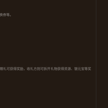
换券
等。
赠礼可获得奖励，收礼方则可拆开礼物获得资源、银元宝等奖