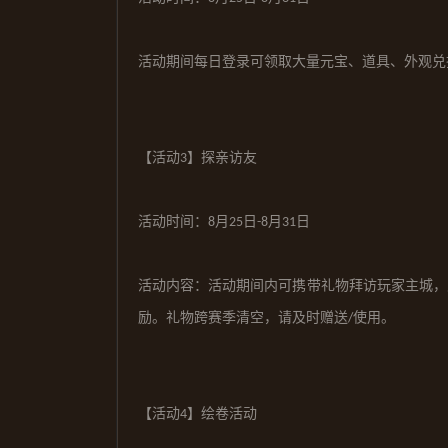
活动期间每日登录可领取大量元宝、道具、
外观兑
【活动
】探亲访友
3
活动时间：
月
日
月
日
8
2
5
-
8
3
1
活动内容：活动期间内可携带礼物拜访玩家主城，
励。礼物跨赛季清空，请及时赠送
使用。
/
【活动
】
绘卷活动
4