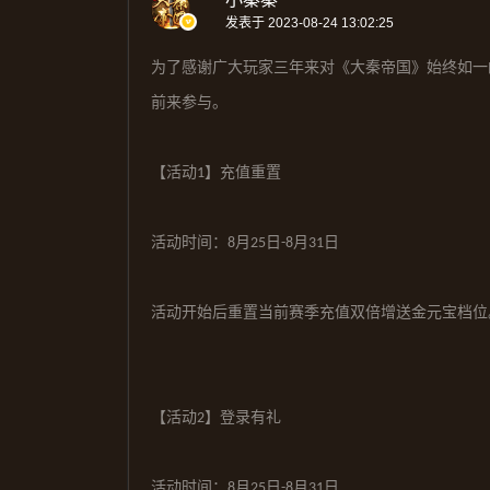
发表于 2023-08-24 13:02:25
为了感谢广大玩家三年来对《大秦帝国》始终如一
前来参与
。
【活动
】
充值重置
1
活动时间：
月
日
月
日
8
2
5
-
8
3
1
活动
开始后重置当前赛季充值双倍增送金元宝档位
【活动
】登录有礼
2
活动时间：
月
日
月
日
8
2
5
-
8
3
1