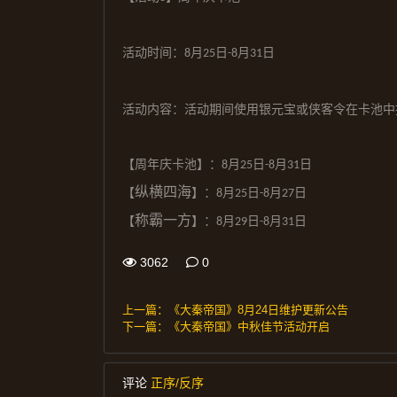
活动时间：
月
日
月
日
8
2
5
-
8
3
1
活动内容：活动期间使用银元宝或侠客令在卡池中
【周年庆卡池】
：
月
日
月
日
8
2
5
-
8
3
1
纵横四海
【
】：
月
日
月
日
8
2
5
-
8
27
称霸一方
【
】：
月
日
月
日
8
29
-
8
3
1
3062
0
上一篇：
《大秦帝国》8月24日维护更新公告
下一篇：
《大秦帝国》中秋佳节活动开启
评论
正序/反序