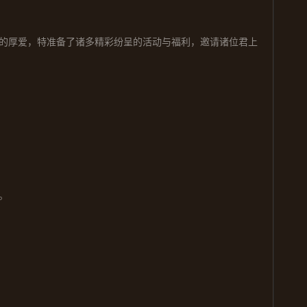
的厚爱，特准备了诸多精彩纷呈的活动
与
福利，邀请
诸位君上
。