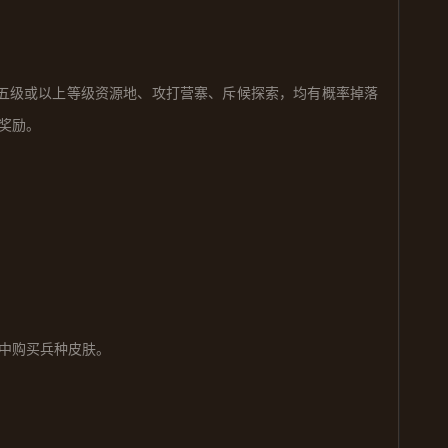
五级或以上等级资源地、攻打营寨、斥候探索，均有概率掉落
奖励。
中
购买
兵种皮肤。