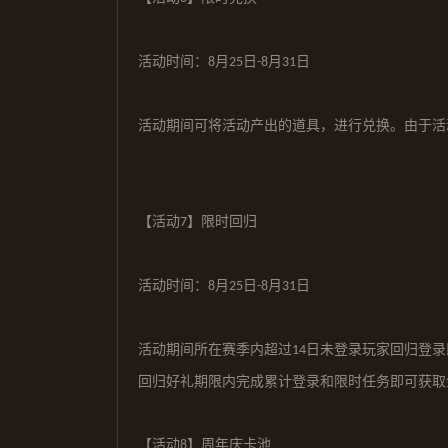
活动时间：
月
日
月
日
8
2
5
-
8
3
1
活动期间可将活动产出的道具，进行兑换。由于活
【活动
】限时
回归
7
活动时间：
月
日
月
日
8
2
5
-
8
3
1
活动期间
所在赛季内超过
日未登录玩家回归登录
14
回归好礼期限内完成累计登录和限时任务即可获取
【活动
】
周年庆卡池
8