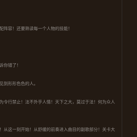
配阵容！还要熟读每一个人物的技能！
诉你错了！
见到形形色色的人。
为令行禁止！法不外乎人情！天下之大，莫过于法！何为众人
！从这一刻开始！从舒缓的前奏进入曲目的副歌部分！关卡大