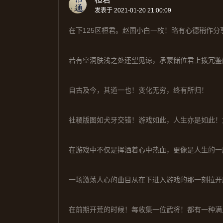
发表于 2021-01-20 21:00:09
在下125区桓君。赵国小白一枚！略有心德稍作分
若有空洞肤浅之处还望见谅，承蒙储位君上拨冗鉴
自古及今，其道一也！变化无穷，终有所归！
社稷版图如犬牙交错！游戏如此，人生亦是如此！
在游戏中不仅是挥洒着心中热血，更像是人生的一
一场激荡人心的曲目从在下进入游戏的那一刻拉开
在前期开荒的时候！每收集一位武将！都有一种满