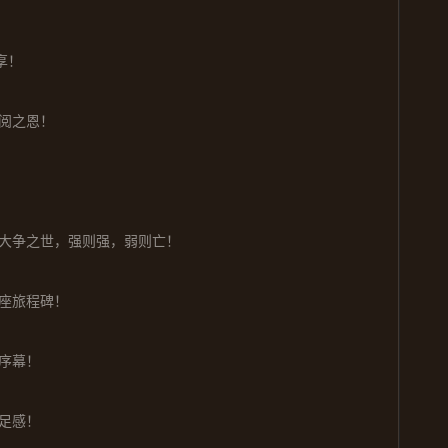
享！
阅之恩！
大争之世，强则强，弱则亡！
座旅程碑！
序幕！
足感！