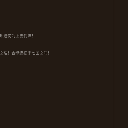
知道何为上善伐谋！
之理！合纵连横于七国之间！