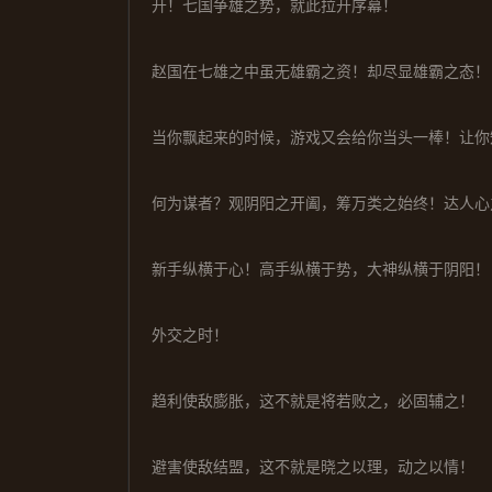
开！七国争雄之势，就此拉开序幕！
赵国在七雄之中虽无雄霸之资！却尽显雄霸之态！
当你飘起来的时候，游戏又会给你当头一棒！让你
何为谋者？观阴阳之开阖，筹万类之始终！达人心
新手纵横于心！高手纵横于势，大神纵横于阴阳！
外交之时！
趋利使敌膨胀，这不就是将若败之，必固辅之！
避害使敌结盟，这不就是晓之以理，动之以情！