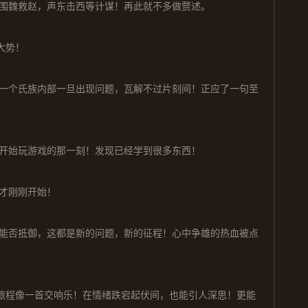
围魏救赵，声东击西等计谋！再此就不多做赘述。
大势！
一个氏族内部一旦出现问题，瓦解不过片刻间！正应了一句至
开始玩游戏的那一刻！发现已经学到很多东西！
才刚刚开始！
能否抵御，这都是新的问题，新的征程！心中争雄的热血被点
个旅程像一首交响乐！在情绪跌宕起伏间，也能引人深思！更能