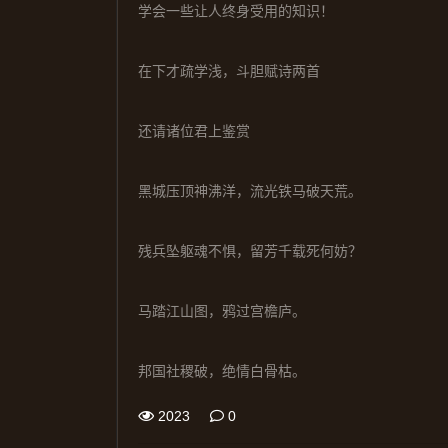
学会一些让人终身受用的知识！
在下才疏学浅，斗胆赋诗两首
还请诸位君上鉴赏
黑城压顶神沸洋，流光铁马破天荒。
残兵坠躯魂不惧，留芳千载死何妨？
马踏江山图，鸦过宫檐庐。
邦国社稷破，绝情白骨枯。
2023
0