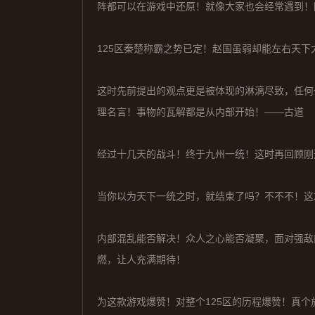
阵都可以在游戏中还原！就像大家也会经常遇到！
125区秦楚称霸之势已定！赵国虽弱却能左右天下
这时先前提出的观点更是被体现的淋漓尽致，任何
理名言！事物的瓦解都是从内部开始！——古道
经过十几天的战斗！终于九州一统！这时再回顾刚
当你以为天下一统之时，就结束了吗？不不不！这
内部混乱能否解决！众人之心能否凝聚，面对强敌
燃，让人充满期待！
为这款游戏爆赞！对整个125区的历程爆赞！真