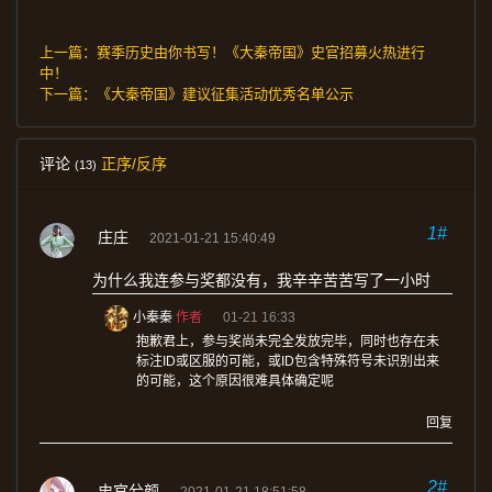
上一篇：
赛季历史由你书写！《大秦帝国》史官招募火热进行
中！
下一篇：
《大秦帝国》建议征集活动优秀名单公示
评论
正序/反序
(13)
1#
庄庄
2021-01-21 15:40:49
为什么我连参与奖都没有，我辛辛苦苦写了一小时
小秦秦
作者
01-21 16:33
抱歉君上，参与奖尚未完全发放完毕，同时也存在未
标注ID或区服的可能，或ID包含特殊符号未识别出来
的可能，这个原因很难具体确定呢
回复
2#
史官兮颜
2021-01-21 18:51:58