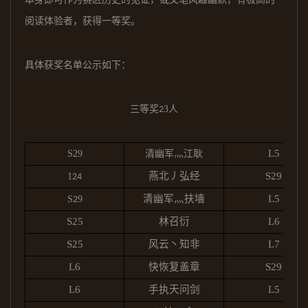
阅读体验者，获得一等奖。
具体获奖名单公示如下：
三等奖
3
人
2
L5
S29
清幽军灬江耿
燕北丿弘经
S29
1
24
清幽军灬扶墙
L5
S
9
2
S25
林召衍
L6
S25
风云丶知非
L7
L6
快恢复盖章
S29
L6
手执天问剑
L5