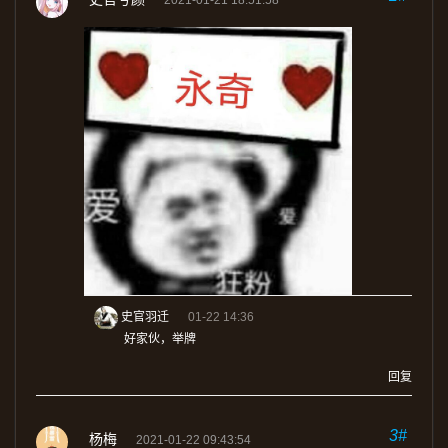
史官羽迁
01-22 14:36
好家伙，举牌
回复
3#
杨梅
2021-01-22 09:43:54