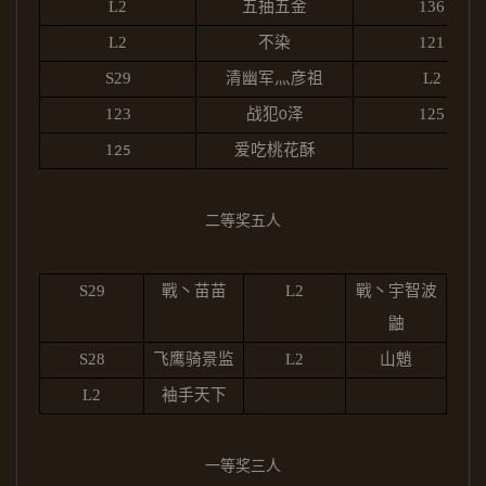
L2
五抽五金
136
L2
不染
121
S29
清幽军灬彦祖
L2
123
战犯
泽
125
0
1
爱吃桃花酥
25
二等奖五人
S29
戰丶苗苗
L2
戰丶宇智波
鼬
S28
飞鹰骑景监
L2
山魈
L2
袖手天下
一等奖三人