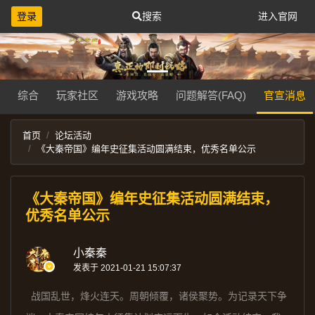
登录
搜索
进入官网
Previous
Next
综合
玩家社区
游戏攻略
问题解答(FAQ)
官宣消息
首页
论坛活动
《大秦帝国》编年史征集活动圆满结束，优秀名单公示
《大秦帝国》编年史征集活动圆满结束，
优秀名单公示
小秦秦
发表于 2021-01-21 15:07:37
战国乱世，烽火连天。周朝倾覆，诸侯聚势。为记录天下争