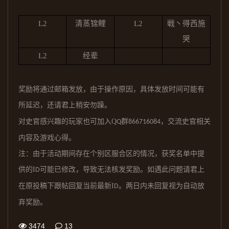
L2
清蒸锦鲤
L2
戦丶得西施
哭
L2
经辈
奖励将通过邮箱发放，由于操作原因，具体发放时间可能有
所延迟，还请君上稍安勿躁。
对史官感兴趣的玩家也可加入
Q
群
，交流史官相关
Q
866716084
内容及游戏心得。
注：由于活动期间存在个别区服合区的情况，获奖名单中提
供的
I
可能已修改，导致无法核发奖励。如遇此问题请君上
D
在原投稿下跟帖回复当前最新
I
。两日内未回复视为自动放
D
弃奖励。
3474
13